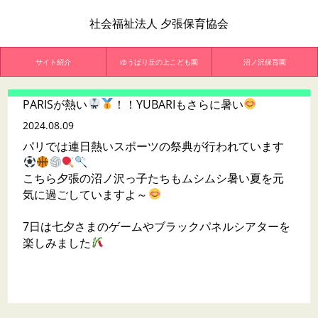
社会福祉法人 夕張保育協会
サイト紹介
ゆうばり丘の上こども園
沼ノ沢保育園
PARISが熱い
！！YUBARIもさらに暑い
2024.08.09
パリでは連日熱いスポーツの祭典が行われています
こちら夕張の沼ノ沢っ子たちもムシムシ暑い夏を元
気に過ごしていますよ～
7日は七夕さまのゲームやブラックパネルシアターを
楽しみました