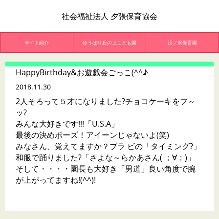
社会福祉法人 夕張保育協会
サイト紹介
ゆうばり丘の上こども園
沼ノ沢保育園
HappyBirthday&お遊戯会ごっこ(^^♪
2018.11.30
2人そろって５才になりました?チョコケーキをフ～
ッ?
みんな大好きです!!!「U.S.A」
最後の決めポーズ！アイーンじゃないよ(笑)
みなさん、覚えてますか？ブラ ビの「タイミング?」
和服で踊りました?「さよな～らかあさん( ；∀；)」
そして・・・・園長も大好き「男道」良い角度で腕
が上がってますね!(^^)!