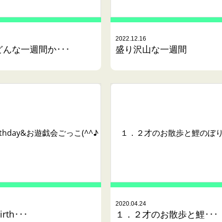
2022.12.16
んな一週間か･･･
盛り沢山な一週間
１．２才のお散歩と鯉のぼ
irthday&お遊戯会ごっこ(^^♪
2020.04.24
rth･･･
１．２才のお散歩と鯉･･･