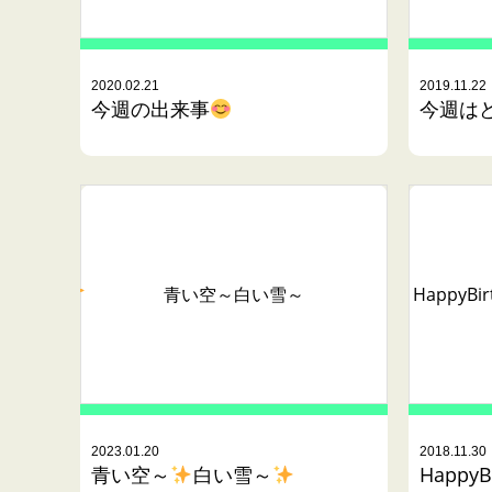
2020.02.21
2019.11.22
今週の出来事
今週はど
青い空～
白い雪～
HappyB
2023.01.20
2018.11.30
青い空～
白い雪～
HappyBi