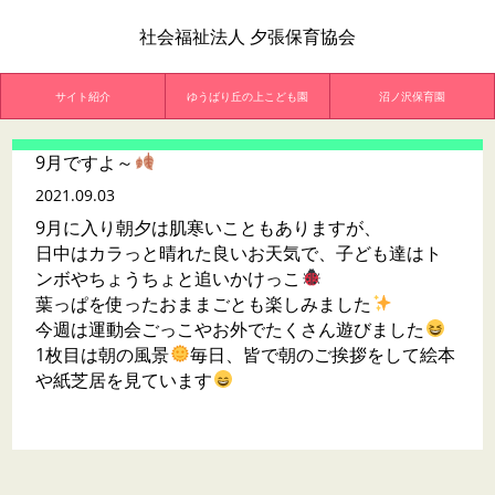
社会福祉法人 夕張保育協会
サイト紹介
ゆうばり丘の上こども園
沼ノ沢保育園
9月ですよ～
2021.09.03
9月に入り朝夕は肌寒いこともありますが、
日中はカラっと晴れた良いお天気で、子ども達はト
ンボやちょうちょと追いかけっこ
葉っぱを使ったおままごとも楽しみました
今週は運動会ごっこやお外でたくさん遊びました
1枚目は朝の風景
毎日、皆で朝のご挨拶をして絵本
や紙芝居を見ています