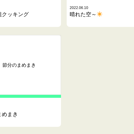
2022.06.10
組クッキング
晴れた空～
節分のまめまき
まめまき