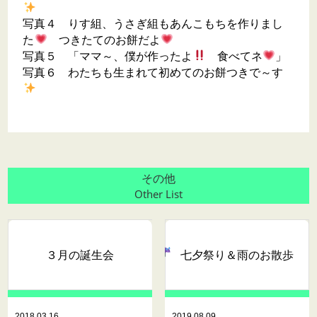
写真４ りす組、うさぎ組もあんこもちを作りまし
た
つきたてのお餅だよ
写真５ 「ママ～、僕が作ったよ
食べてネ
」
写真６ わたちも生まれて初めてのお餅つきで～す
その他
Other List
３月の誕生会
七夕祭り＆雨のお散歩
2018.03.16
2019.08.09