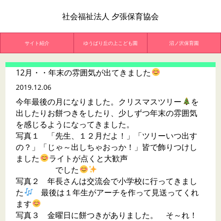
社会福祉法人 夕張保育協会
サイト紹介
ゆうばり丘の上こども園
沼ノ沢保育園
12月・・年末の雰囲気が出てきました
2019.12.06
今年最後の月になりました。クリスマスツリー
を
出したりお餅つきをしたり、少しずつ年末の雰囲気
を感じるようになってきました。
写真１ 「先生、１２月だよ！」「ツリーいつ出す
の？」「じゃ～出しちゃおっか！」皆で飾りつけし
ました
ライトが点くと大歓声
でした
写真２ 年長さんは交流会で小学校に行ってきまし
た
最後は１年生がアーチを作って見送ってくれ
ます
写真３ 金曜日に餅つきがありました。 そ～れ！