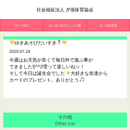
社会福祉法人 夕張保育協会
サイト紹介
ゆうばり丘の上こども園
沼ノ沢保育園
ゆきあそびだいすき
2020.01.24
今週はお天気が良くて毎日外で遊ぶ事が
できました!(^^)!雪って楽しいねッ！
そして今日は誕生会でした
大好きな友達から
カードのプレゼント。ありがとう
その他
Other List