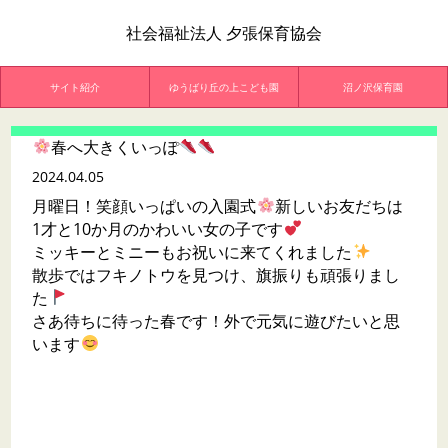
社会福祉法人 夕張保育協会
サイト紹介
ゆうばり丘の上こども園
沼ノ沢保育園
春へ大きくいっぽ
2024.04.05
月曜日！笑顔いっぱいの入園式
新しいお友だちは
1才と10か月のかわいい女の子です
ミッキーとミニーもお祝いに来てくれました
散歩ではフキノトウを見つけ、旗振りも頑張りまし
た
さあ待ちに待った春です！外で元気に遊びたいと思
います