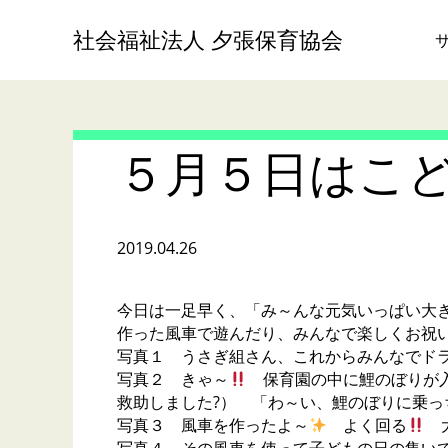
社会福祉法人 夕張保育協会
５月５日はこど
2019.04.26
今日は一足早く、「み～んな元気いっぱい大
作った風車で遊んだり、みんなで楽しくお祝い
写真１ うさぎ組さん、これからみんなでドラ
写真２ きゃ～
保育園の中に鯉のぼりが
救助しました?） 「わ～い、鯉のぼりに乗っ
写真３ 風車を作ったよ～
よく回る
大