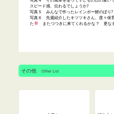
写真４ その風車を使って子どもの日の集いで
スピード感、伝わるでしょうか?
写真５ みんなで作ったレインボー鯉のぼり?
写真６ 先週紹介したキツツキさん、度々保
た
またつつきに来てくれるかな？ 更なる
その他
Other List