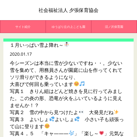
社会福祉法人 夕張保育協会
サイト紹介
ゆうばり丘の上こども園
沼ノ沢保育園
１月いっぱい雪よ降れ～
2020.01.17
今シーズンは本当に雪が少ないですね・・。少ない
雪を集めて、用務員さんが園庭に山を作ってくれて
ソリ滑りができるようになり、
大喜びで何回も乗っています
写真１ きりん組はどんど焼きを見に行ってみまし
た。この炎の形、恐竜が火をふいているように見え
ませんか！？
写真２ 雪の中から見つけたよ
大発見だね
写真３ よいしょ
よいしょ
小さい子も頑張っ
て山に登ります
写真４，５ 「キャ―――
」「楽し～
」元気な