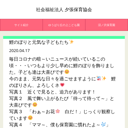
社会福祉法人 夕張保育協会
サイト紹介
ゆうばり丘の上こども園
沼ノ沢保育園
鯉のぼりと元気な子どもたち
2020.04.17
毎日コロナの暗～いニュースが続いているこの
頃・・・いつもより少し早めに鯉のぼりを飾りまし
た。子ども達は大喜びです
今のまま、元気な日々を過ごせますように
鯉
のぼりさん、よろしくネ
写真１ 近くで見ると、迫力があります！
写真２ 風で舞い上がるたび「待って待って～」と
大喜びです
写真３ 「わぁ～お花
白だ！」じっくり観察し
ています
写真４ 「ママ～、僕も保育園に慣れたよ～
」