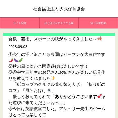
社会福祉法人 夕張保育協会
サイト紹介
ゆうばり丘の上こども園
沼ノ沢保育園
食欲、芸術、スポーツの秋がやってきました～
2023.09.08
①今年の沼ノ沢こども農園はピーマンが大豊作です
②秋の風に吹かれ園庭遊びは楽しいです！
③④中学三年生のお兄さんお姉さんが楽しい玩具作
りを教えてくれました
「紙コップのクルクル着せ替え人形」「折り紙の
コマ」「風船おばけ
」
優しく教えてくれて「
ありがとうございます
ま
た遊びに来てくださいねっ！」
⑤今日は英語教室でした。アシュリー先生のゲーム
はとっても楽しくて