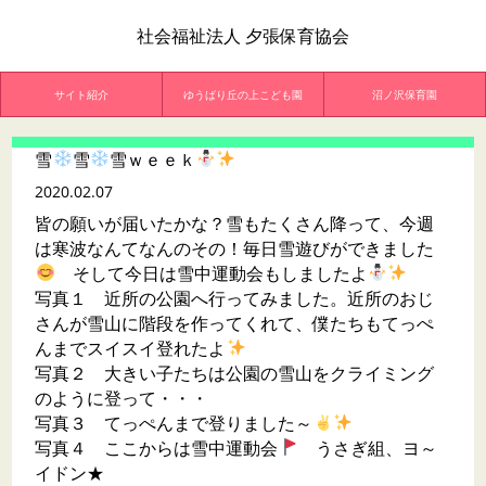
社会福祉法人 夕張保育協会
サイト紹介
ゆうばり丘の上こども園
沼ノ沢保育園
雪
雪
雪ｗｅｅｋ
2020.02.07
皆の願いが届いたかな？雪もたくさん降って、今週
は寒波なんてなんのその！毎日雪遊びができました
そして今日は雪中運動会もしましたよ
写真１ 近所の公園へ行ってみました。近所のおじ
さんが雪山に階段を作ってくれて、僕たちもてっぺ
んまでスイスイ登れたよ
写真２ 大きい子たちは公園の雪山をクライミング
のように登って・・・
写真３ てっぺんまで登りました～
写真４ ここからは雪中運動会
うさぎ組、ヨ～
イドン★