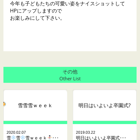
今年も子どもたちの可愛い姿をナイスショットして
HPにアップしますので
お楽しみにして下さい。
その他
Other List
雪
雪
雪ｗｅｅｋ
明日はいよいよ卒園式?
2020.02.07
2019.03.22
雪
雪
雪ｗｅｅｋ
･･･
明日はいよいよ卒園式･･･