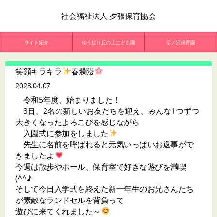
社会福祉法人 夕張保育協会
サイト紹介
ゆうばり丘の上こども園
沼ノ沢保育園
笑顔キラキラ
春爛漫
2023.04.07
令和5年度、始まりました！
3日、2名の新しいお友だちを迎え、みんな1つずつ
大きくなったよろこびを感じながら
入園式に参加をしました
先生に名前を呼ばれると元気いっぱいお返事がで
きましたよ
今週は散歩やホール、保育室で好きな遊びを満喫
(^^♪
そして今日入学式を終えた新一年生のお兄さんたち
が素敵なランドセルを背負って
遊びに来てくれました～