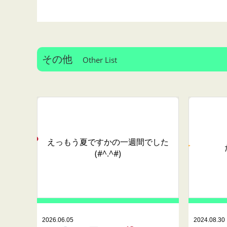
その他
Other List
えっ
もう夏ですか
の一週間でした
(#^.^#)
2026.06.05
2024.08.30