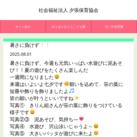
社会福祉法人 夕張保育協会
サイト紹介
ゆうばり丘の上こども園
沼ノ沢保育園
暑さに負けず
2025.08.01
暑さに負けず、今週も元気いっぱい水遊びに泥あそ
び！！夏の遊びをたくさん楽しんだ
一週間になりました
来週はいよいよ七夕です
願いを込めて、笹の葉に
短冊や飾りを飾りましたよ
皆の願いが叶うといいですね
写真① きりん組さんが笹の葉に飾りをつけている
様子です
写真②③ 泥あそび、気持ち―
写真④ 水遊び、沢山泳いじゃうよ～
写真⑤ 大きいバッタが遊びに来たよ