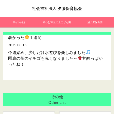
社会福祉法人 夕張保育協会
サイト紹介
ゆうばり丘の上こども園
沼ノ沢保育園
暑かった
１週間
2025.06.13
今週始め、少しだけ水遊びを楽しみました
園庭の畑のイチゴも赤くなりました～
甘酸っぱか
ったね！
その他
Other List