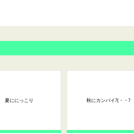
夏ににっこり
秋にカンパイ?(・・?