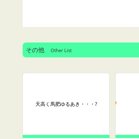
その他
Other List
天高く馬肥ゆるあき・・・?