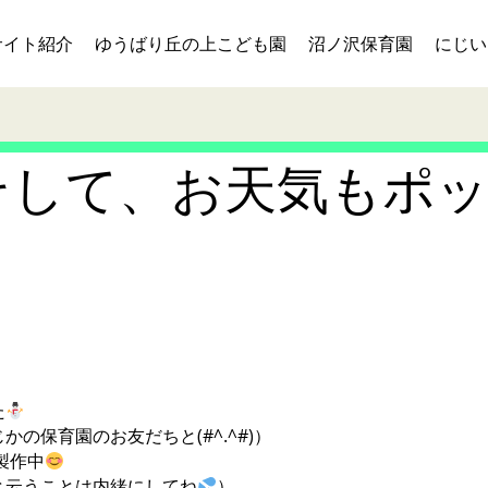
サイト紹介
ゆうばり丘の上こども園
沼ノ沢保育園
にじい
そして、お天気もポ
た
の保育園のお友だちと(#^.^#)）
製作中
と云うことは内緒にしてね
）