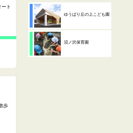
タート
ゆうばり丘の上こども園
沼ノ沢保育園
散歩