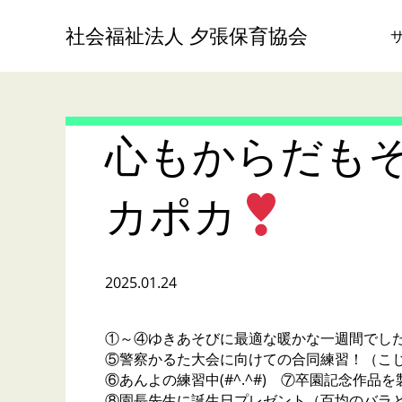
社会福祉法人 夕張保育協会
心もからだも
カポカ
2025.01.24
①～④ゆきあそびに最適な暖かな一週間でし
⑤警察かるた大会に向けての合同練習！（こじか
⑥あんよの練習中(#^.^#) ⑦卒園記念作品を
⑧園長先生に誕生日プレゼント（百均のバラ