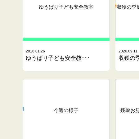
ゆうばり子ども安全教室
収獲の季
2018.01.26
2020.09.11
ゆうばり子ども安全教･･･
収獲の
今週の様子
残暑お見