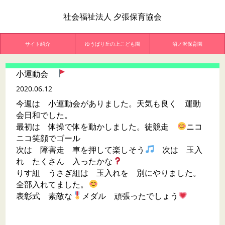
社会福祉法人 夕張保育協会
サイト紹介
ゆうばり丘の上こども園
沼ノ沢保育園
小運動会
2020.06.12
今週は 小運動会がありました。天気も良く 運動
会日和でした。
最初は 体操で体を動かしました。徒競走
ニコ
ニコ笑顔でゴール
次は 障害走 車を押して楽しそう
次は 玉入
れ たくさん 入ったかな
りす組 うさぎ組は 玉入れを 別にやりました。
全部入れてました。
表彰式 素敵な
メダル 頑張ったでしょう