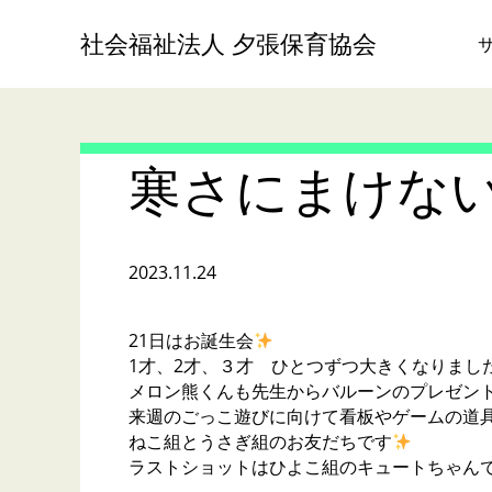
社会福祉法人 夕張保育協会
寒さにまけな
2023.11.24
21日はお誕生会
1才、2才、３才 ひとつずつ大きくなりまし
メロン熊くんも先生からバルーンのプレゼントをも
来週のごっこ遊びに向けて看板やゲームの道
ねこ組とうさぎ組のお友だちです
ラストショットはひよこ組のキュートちゃん