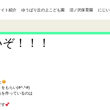
サイト紹介
ゆうばり丘の上こども園
沼ノ沢保育園
にじい
いぞ！！！
た
らい(#^.^#)
具を作っているのは
です