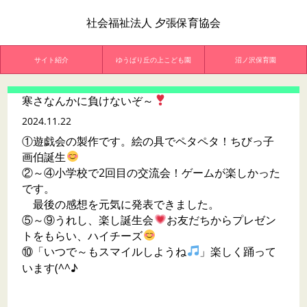
社会福祉法人 夕張保育協会
サイト紹介
ゆうばり丘の上こども園
沼ノ沢保育園
寒さなんかに負けないぞ～
2024.11.22
①遊戯会の製作です。絵の具でペタペタ！ちびっ子
画伯誕生
②～④小学校で2回目の交流会！ゲームが楽しかった
です。
最後の感想を元気に発表できました。
⑤～⑨うれし、楽し誕生会
お友だちからプレゼン
トをもらい、ハイチーズ
⑩「いつで～もスマイルしようね
」楽しく踊って
います(^^♪