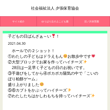
社会福祉法人 夕張保育協会
サイト紹介
ゆうばり丘の上こども園
沼ノ沢保育園
子どもの日ばんざぁ～い
！
2021.04.30
ホールでの２ショット！
①わたしの子どもはドラえもん
お散歩中です
②大型ブロックでお家を作ってハイチーズ
28日は一足早く子どもの日のお祝いです。
③手遊びをしてから④ポカポカ陽気の中で「こいの
ぼり柏餅ゲーム」
盛り上がりました
⑤⑥カブトをかぶってハイチーズ
⑦わたしたちはかしわもちを持ってハイチーズ