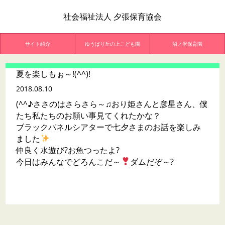
社会福祉法人 夕張保育協会
サイト紹介
ゆうばり丘の上こども園
沼ノ沢保育園
夏を楽しもぉ～!(^^)!
2018.08.10
(^^♪ささのはさらさら～♫おり姫さんと彦星さん、僕
たち私たちのお願い事見てくれたかな？
ブラックパネルシアターで七夕さまのお話を楽しみ
ました
仲良く水遊び?お魚つったよ?
今日はみんなでどろんこだ～
ダムだぞ～?