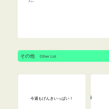
た。
その他
Other List
今週もげんきいっぱい！