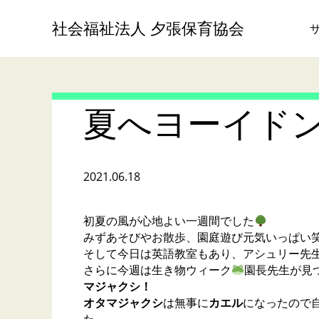
社会福祉法人 夕張保育協会
夏へヨーイド
2021.06.18
初夏の風が心地よい一週間でした
みずあそびやお散歩、園庭遊び元気いっぱい
そして今日は英語教室もあり、アシュリー先
さらに今週は生き物ウィーク
園長先生が見
マジャクシ！
オタマジャクシ
は無事に
カエル
になったので