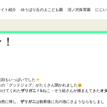
サイト紹介
ゆうばり丘の上こども園
沼ノ沢保育園
にじい
ン！
笑顔もいっぱいでした
生の「グッドジョブ」がたくさん聞かれました
つけてくれた
ザリガニ！
&ねこ・ぞう組さんが捕まえてきた
オ
自然に帰し、
ザリガニ
は観察後に元の池にさようならをしまし