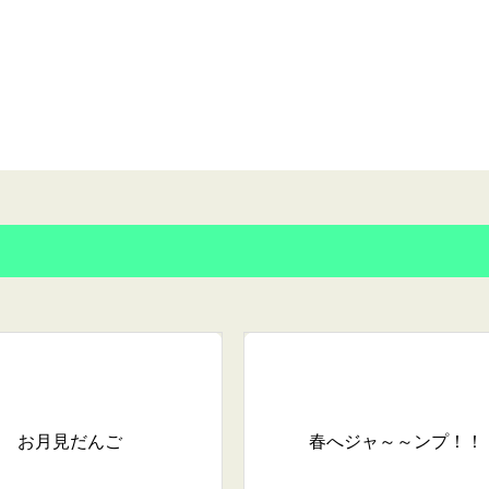
お月見だんご
春へジャ～～ンプ！！