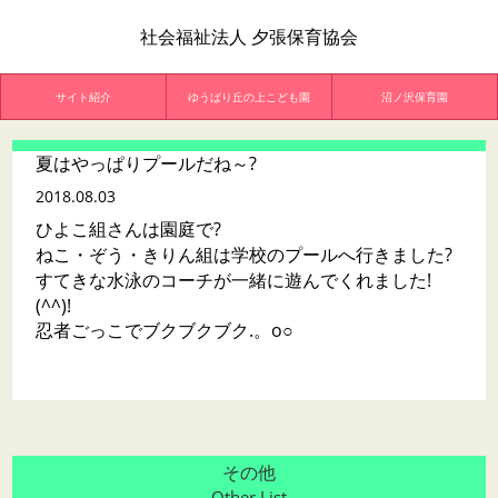
社会福祉法人 夕張保育協会
サイト紹介
ゆうばり丘の上こども園
沼ノ沢保育園
夏はやっぱりプールだね～?
2018.08.03
ひよこ組さんは園庭で?
ねこ・ぞう・きりん組は学校のプールへ行きました?
すてきな水泳のコーチが一緒に遊んでくれました!
(^^)!
忍者ごっこでブクブクブク.。o○
その他
Other List