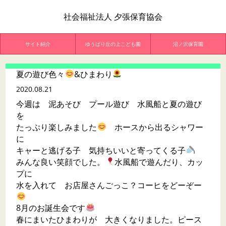
社会福祉法人 夕張保育協会
サイト紹介
ゆうばり丘の上こども園
沼ノ沢保育園
夏の遊び色々
&ひまわり
2020.08.21
今週は 泥あそび プール遊び 水風船と夏の遊び
を
たっぷり楽しみました
ホースから出るシャワー
に
キャーと逃げる子 気持ちいいと寄ってくる子
みんな良い笑顔でした。
水風船で遊んだり、カッ
プに
水を入れて お店屋さんごっこ？コーヒをどーぞー
8月のお誕生会です
春にまいたひまわりが 大きくなりました。ピース