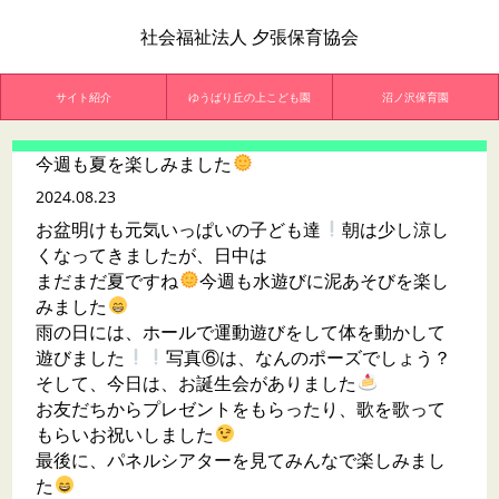
社会福祉法人 夕張保育協会
サイト紹介
ゆうばり丘の上こども園
沼ノ沢保育園
今週も夏を楽しみました
2024.08.23
お盆明けも元気いっぱいの子ども達
朝は少し涼し
くなってきましたが、日中は
まだまだ夏ですね
今週も水遊びに泥あそびを楽し
みました
雨の日には、ホールで運動遊びをして体を動かして
遊びました
写真⑥は、なんのポーズでしょう？
そして、今日は、お誕生会がありました
お友だちからプレゼントをもらったり、歌を歌って
もらいお祝いしました
最後に、パネルシアターを見てみんなで楽しみまし
た