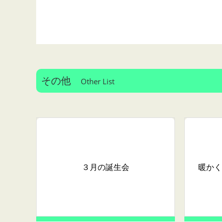
その他
Other List
３月の誕生会
暖かく