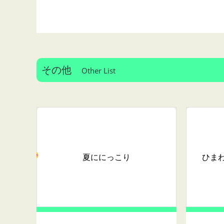
その他
Other List
夏ににっこり
ひま