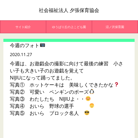
社会福祉法人 夕張保育協会
サイト紹介
ゆうばり丘の上こども園
沼ノ沢保育園
今週のフォト
2020.11.27
今週は、お遊戯会の撮影に向けて最後の練習 小さ
い子も大きい子のお遊戯を覚えて
NIJIUになって踊ってました。
写真① ホットケーキは 美味しくできたかな
写真② 可愛い ペンギンのポーズ
写真③ わたしたち NIJIUよ・・
写真④ おいら 野球の選手
写真⑤ おいら ブロック名人