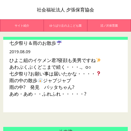
社会福祉法人 夕張保育協会
サイト紹介
ゆうばり丘の上こども園
沼ノ沢保育園
七夕祭り＆雨のお散歩
2019.08.09
ひよこ組のイケメン君?寝顔も美男ですね
あわぷくぷくどこまで続く・・・.。o○
七夕祭り?お願い事は届いたかな・・・・
雨の中の散歩
ジャブジャブ
雨の中? 発見 バッタちゃん?
あめ・あめ・・ふれふれ・・・・・?