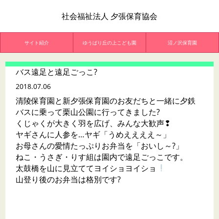
社会福祉法人 夕張保育協会
サイト紹介
ゆうばり丘の上こども園
沼ノ沢保育園
バス遠足と遠足ごっこ?
2018.07.06
清陵保育園と新夕張保育園のお友だちと一緒に夕鉄
バスに乗って栗山公園に行ってきました?
くじゃくが大きく羽を広げ、みんな大歓声❢
ヤギさんに人参を…ヤギ「うめええええ～」
お母さんの愛情たっぷりお弁当を「おいし～?」
ねこ・うさぎ・りす組は園内で遠足ごっこです。
太鼓橋を山に見立ててヨイショヨイショ
山登り後のお弁当は格別です?