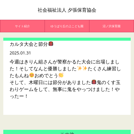
社会福祉法人 夕張保育協会
サイト紹介
ゆうばり丘の上こども園
沼ノ沢保育園
カルタ大会と節分
2025.01.31
今週はきりん組さんが警察かるた大会に出場しまし
た！そしてなんと優勝しました
たくさん練習し
たもんね
おめでとう
そして、木曜日には節分がありました
鬼のくす玉
わりゲームをして、無事に鬼をやっつけました！や
ったー！