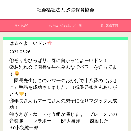
社会福祉法人 夕張保育協会
サイト紹介
ゆうばり丘の上こども園
沼ノ沢保育園
はるへよーいドン
2021.03.26
①そりをひっぱり、春に向かってよーいドン！！
②お別れ会で園長先生へみんなでパワーを送ってま
す
園長先生はこのパワーのおかげで十八番の（おは
こ）手品を成功させました。（揖保乃糸さんありが
とう
）
③年長さんもマーモさんの弟子になりマジック大成
功！！
④うさぎ・ねこ・ぞう組が演じます「ブレーメンの
音楽隊」「ブラボー！」BY大泉洋 「感動した！」
BY小泉純一郎