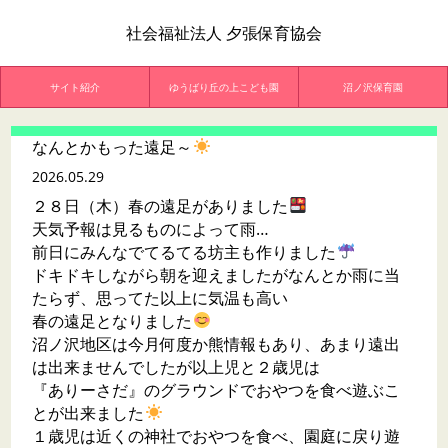
社会福祉法人 夕張保育協会
サイト紹介
ゆうばり丘の上こども園
沼ノ沢保育園
なんとかもった遠足～
2026.05.29
２８日（木）春の遠足がありました
天気予報は見るものによって雨…
前日にみんなでてるてる坊主も作りました
ドキドキしながら朝を迎えましたがなんとか雨に当
たらず、思ってた以上に気温も高い
春の遠足となりました
沼ノ沢地区は今月何度か熊情報もあり、あまり遠出
は出来ませんでしたが以上児と２歳児は
『ありーさだ』のグラウンドでおやつを食べ遊ぶこ
とが出来ました
１歳児は近くの神社でおやつを食べ、園庭に戻り遊