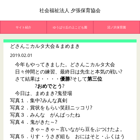
社会福祉法人 夕張保育協会
サイト紹介
ゆうばり丘の上こども園
沼ノ沢保育園
どさんこカルタ大会＆まめまき
2019.02.01
今年もやってきました。どさんこカルタ大会
日々仲間との練習、最終日は先生と本気の戦い?
さて結果は・・・・
優勝
?そして
第三位
?
おめでとう
?
今日は、まめまき?鬼登場
写真１．集中?みんな真剣
写真２．賞状をもらい笑顔ニッコリ?
写真３．みんな がんばったね
写真４．鬼がきた～?
きゃ～きゃ～言いながら豆をぶつけたよ。
写真５．りす・うさぎ組も おにはそと・ふくはう