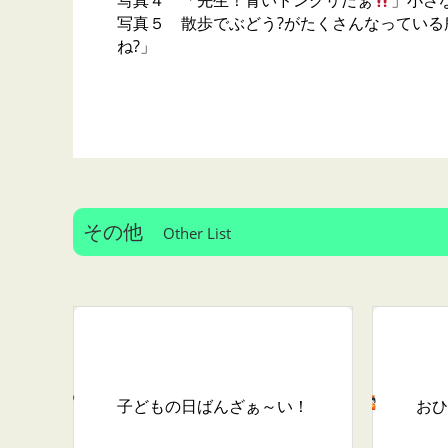
写真４ 「先生！青いドングリだぁ
」小さ
写真５ 散歩でぶどう?がたくさんなってい
ね?」
その他
Other List
子どもの日ばんざぁ～い
！
おひ