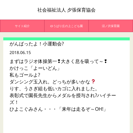
社会福祉法人 夕張保育協会
サイト紹介
ゆうばり丘の上こども園
沼ノ沢保育園
がんばったよ！小運動会?
2018.06.15
まずはラジオ体操第一❢大きく息を吸って～❢
かけっこ「よーいどん」
私もゴールよ?
ダンシング玉入れ。どっちが多いかな
りす、うさぎ組も低いカゴに入れました。
表彰式で園長先生からメダルを授与され?ハイチー
ズ！
ひよこぐみさん・・・「来年は走るぞ～OH!」