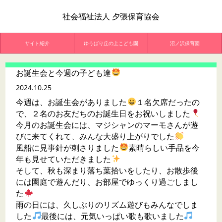
社会福祉法人 夕張保育協会
サイト紹介
ゆうばり丘の上こども園
沼ノ沢保育園
お誕生会と今週の子ども達
2024.10.25
今週は、お誕生会がありました
１名欠席だったの
で、２名のお友だちのお誕生日をお祝いしました
今月のお誕生会には、マジシャンのマーモさんが遊
びに来てくれて、みんな大盛り上がりでした
風船に見事針が刺さりました
素晴らしい手品を今
年も見せていただきました
そして、秋も深まり落ち葉拾いをしたり、お散歩後
には園庭で遊んだり、お部屋でゆっくり過ごしまし
た
雨の日には、久しぶりのリズム遊びもみんなでしま
した
最後には、元気いっぱい歌も歌いました