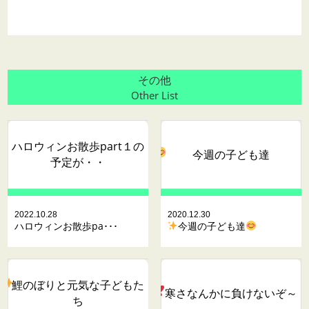
その他
Other List
ハロウィンお散歩part１の
今週の子ども達
予定が・・
2022.10.28
2020.12.30
ハロウィンお散歩pa･･･
今週の子ども達
鯉のぼりと元気な子どもた
寒さなんかに負けないぞ～
ち