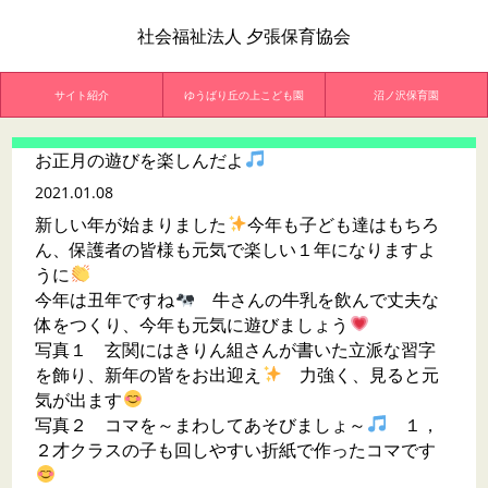
社会福祉法人 夕張保育協会
サイト紹介
ゆうばり丘の上こども園
沼ノ沢保育園
お正月の遊びを楽しんだよ
2021.01.08
新しい年が始まりました
今年も子ども達はもちろ
ん、保護者の皆様も元気で楽しい１年になりますよ
うに
今年は丑年ですね
牛さんの牛乳を飲んで丈夫な
体をつくり、今年も元気に遊びましょう
写真１ 玄関にはきりん組さんが書いた立派な習字
を飾り、新年の皆をお出迎え
力強く、見ると元
気が出ます
写真２ コマを～まわしてあそびましょ～
１，
２才クラスの子も回しやすい折紙で作ったコマです