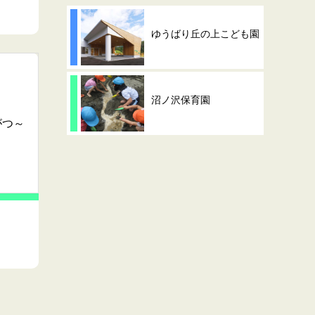
ゆうばり丘の上こども園
沼ノ沢保育園
がつ～