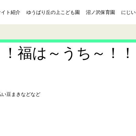
サイト紹介
ゆうばり丘の上こども園
沼ノ沢保育園
にじい
～！福は～うち～！！
払い豆まきなどなど