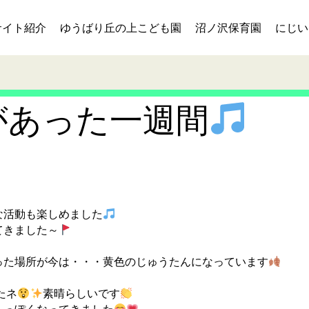
サイト紹介
ゆうばり丘の上こども園
沼ノ沢保育園
にじい
があった一週間
な活動も楽しめました
てきました～
った場所が今は・・・黄色のじゅうたんになっています
たネ
素晴らしいです