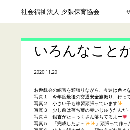
社会福祉法人 夕張保育協会
いろんなこと
2020.11.20
お遊戯会の練習を頑張りながら、今週は色々
写真１ 今年度最後の交通安全旗振り、行っ
写真２ 小さい子も練習頑張っています
写真３ 少し前は落ち葉の赤いじゅうたんだ
写真４ 銀杏がた～っくさん落ちてるよー
写真５ 「完成したよ～
」頑張って作っ