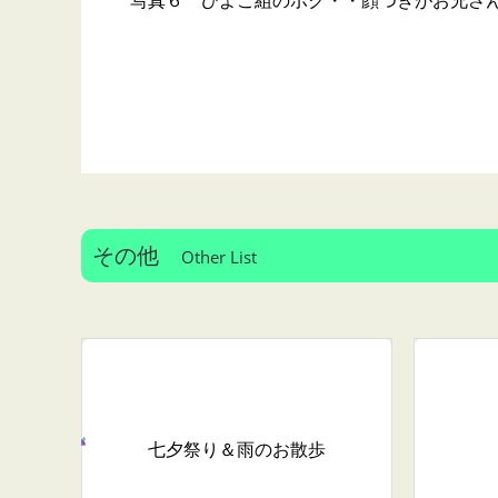
写真６ ひよこ組のボク・・顔つきがお兄さ
その他
Other List
七夕祭り＆雨のお散歩