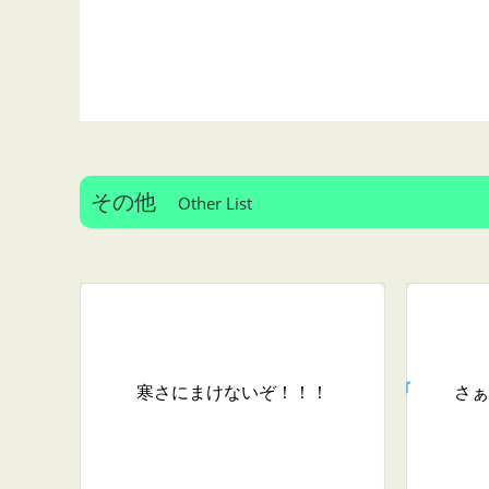
その他
Other List
寒さにまけないぞ！！！
さぁ