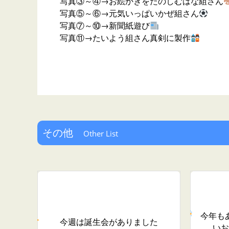
写真③～④→お絵かきをたのしむはな組さん
写真⑤～⑥→元気いっぱいかぜ組さん
写真⑦～⑩→新聞紙遊び
写真⑪→たいよう組さん真剣に製作
その他
Other List
今年もあ
今週は誕生会がありました
いお