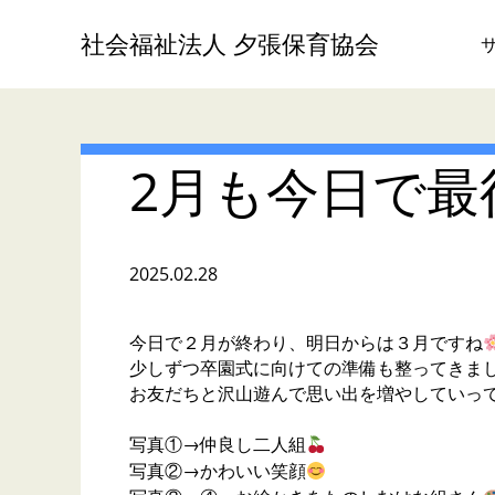
社会福祉法人 夕張保育協会
2月も今日で最
2025.02.28
今日で２月が終わり、明日からは３月ですね
少しずつ卒園式に向けての準備も整ってきま
お友だちと沢山遊んで思い出を増やしていっ
写真①→仲良し二人組
写真②→かわいい笑顔