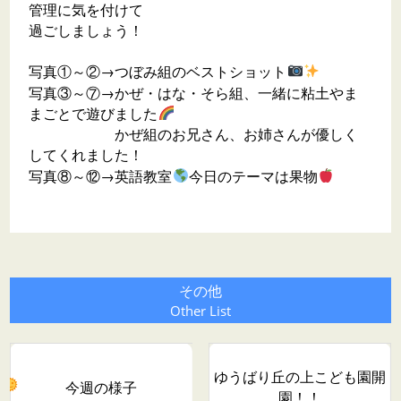
管理に気を付けて
過ごしましょう！
写真①～②→つぼみ組のベストショット
写真③～⑦→かぜ・はな・そら組、一緒に粘土やま
まごとで遊びました
かぜ組のお兄さん、お姉さんが優しく
してくれました！
写真⑧～⑫→英語教室
今日のテーマは果物
その他
Other List
ゆうばり丘の上こども園開
今週の様子
園！！