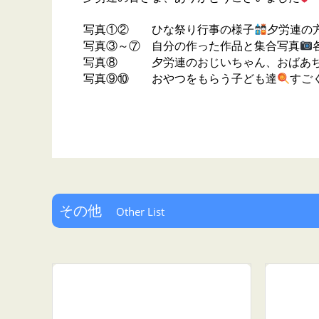
写真①② ひな祭り行事の様子
夕労連の
写真③～⑦ 自分の作った作品と集合写真
写真⑧ 夕労連のおじいちゃん、おばあち
写真⑨⑩ おやつをもらう子ども達
すご
その他
Other List