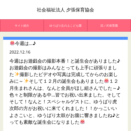
社会福祉法人 夕張保育協会
サイト紹介
ゆうばり丘の上こども園
沼ノ沢保育園
今週は…♪
2022.12.16
今週はお遊戯会の撮影本番！と誕生会がありました♪
お遊戯会の撮影はみんなとっても上手に頑張りまし
た
撮影したビデオや写真は完成してからのお楽し
みに～
そして１２月の誕生会もありました
１２
月生まれさんは、なんと全員がほし組さんでした～♪
色々と制限がある中…皆でお祝い出来ました。そして
そして！なんと！スペシャルゲストに、ゆうばり虎
次郎の方がお祝いに来てくれました！！かっこいい
よさこいと、ゆうばり太鼓がお腹に響きましたね♪と
っても素敵な誕生会になりました