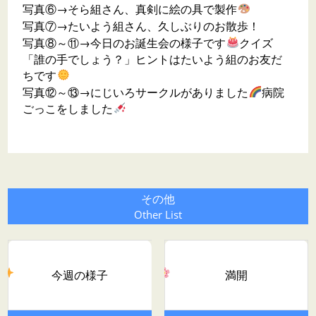
写真⑥→そら組さん、真剣に絵の具で製作
写真⑦→たいよう組さん、久しぶりのお散歩！
写真⑧～⑪→今日のお誕生会の様子です
クイズ
「誰の手でしょう？」ヒントはたいよう組のお友だ
ちです
写真⑫～⑬→にじいろサークルがありました
病院
ごっこをしました
その他
Other List
今週の様子
満開