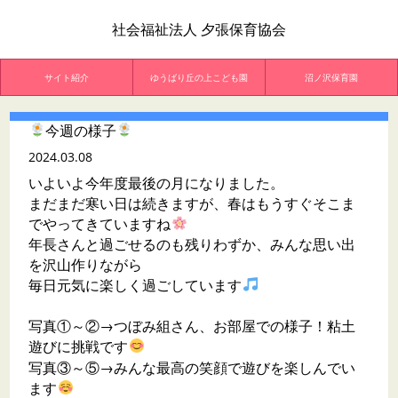
社会福祉法人 夕張保育協会
サイト紹介
ゆうばり丘の上こども園
沼ノ沢保育園
今週の様子
2024.03.08
いよいよ今年度最後の月になりました。
まだまだ寒い日は続きますが、春はもうすぐそこま
でやってきていますね
年長さんと過ごせるのも残りわずか、みんな思い出
を沢山作りながら
毎日元気に楽しく過ごしています
写真①～②→つぼみ組さん、お部屋での様子！粘土
遊びに挑戦です
写真③～⑤→みんな最高の笑顔で遊びを楽しんでい
ます