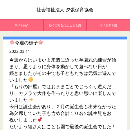
社会福祉法人 夕張保育協会
サイト紹介
ゆうばり丘の上こども園
沼ノ沢保育園
今週の様子
2022.03.11
今週からはいよいよ来週に迫った卒園式の練習が始
まり、思うように身体を動かして遊べない日が
続きましたがその中でも子どもたちは元気に遊んで
いました
『もりの部屋』ではおままごとでじっくり遊んだ
り、カプラで大作を作ったりと思い思いに楽しんで
いました
今日は誕生会があり、２月の誕生会も出来なかった
為欠席していた子も含め合計１０名の誕生児をお
祝いしました
たいよう組さんはこども園で最後の誕生会でした！